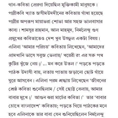
গান-কবিতা প্রেরণা দিয়েছিল মুক্তিকামী মানুষকে।
পল্লীকবি খ্যাত জসীমউদদীনের কবিতায় গাঁথা হয়েছে
পল্লীর অপরূপ মায়াভরা শোভা আর সহজ ভালবাসার
কাব্য। শামসুর রাহমান, আল মাহমুদ, নির্মলেন্দু গুণ
প্রমুখের কবিতাতেও দেশ খুব উজ্জ্বল একটা বিষয়।
এলিনা ‘আমার পরিচয়’ কবিতায় লিখেছেন, ‘আমাদের
গ্রামখানি ভাসে সবুজ ভেলায়/ খয়েরী রং এর সরু পথ
কুটির খুঁজে নেয়।/ … মন করে উতল
।
‘ পড়তে পড়তে
পাঠক উদাসী বায়, লতায় পাতায় জড়ানো ছোট গাঁয়ে
ঘুরে আসবেন। এলিনা পরম শ্রদ্ধায় লিখেছেন ‘জীবনের
শ্রেষ্ঠ কবিতা শুনেছিলাম / সেই ছোট্ট বেলায়, আমার
বাবার মুখে।/ আগুন ঝরা মার্চের কবিতা।’ তার ‘বাবার
চোখে বাংলাদেশ’ কবিতায়; পড়তে গিয়ে পাঠকের মনে
হবে এলিনাকে তার বাবা যেন শুনিয়েছিলেন নির্মলেন্দু