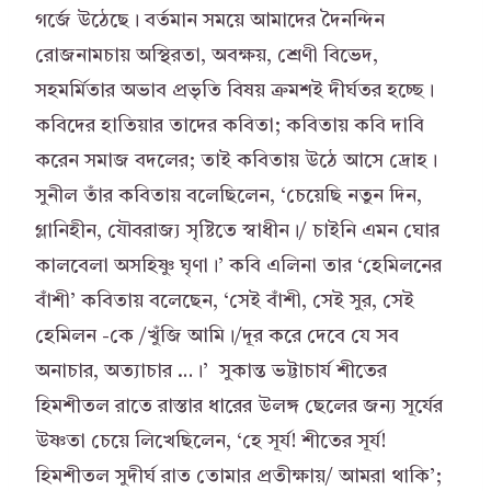
গর্জে উঠেছে। বর্তমান সময়ে আমাদের দৈনন্দিন
রোজনামচায় অস্থিরতা, অবক্ষয়, শ্রেণী বিভেদ,
সহমর্মিতার অভাব প্রভৃতি বিষয় ক্রমশই দীর্ঘতর হচ্ছে।
কবিদের হাতিয়ার তাদের কবিতা; কবিতায় কবি দাবি
করেন সমাজ বদলের; তাই কবিতায় উঠে আসে দ্রোহ।
সুনীল তাঁর কবিতায় বলেছিলেন, ‘চেয়েছি নতুন দিন,
গ্লানিহীন, যৌবরাজ্য সৃষ্টিতে স্বাধীন।/ চাইনি এমন ঘোর
কালবেলা অসহিষ্ণু ঘৃণা।’ কবি এলিনা তার ‘হেমিলনের
বাঁশী’ কবিতায় বলেছেন, ‘সেই বাঁশী, সেই সুর, সেই
হেমিলন -কে /খুঁজি আমি।/দূর করে দেবে যে সব
অনাচার, অত্যাচার …।’ সুকান্ত ভট্টাচার্য শীতের
হিমশীতল রাতে রাস্তার ধারের উলঙ্গ ছেলের জন্য সূর্যের
উষ্ণতা চেয়ে লিখেছিলেন, ‘হে সূর্য! শীতের সূর্য!
হিমশীতল সুদীর্ঘ রাত তোমার প্রতীক্ষায়/ আমরা থাকি’;