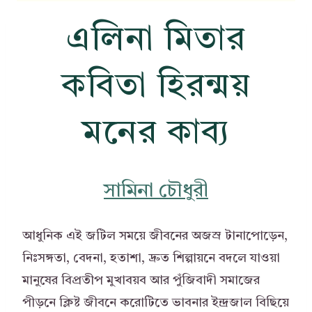
এলিনা মিতার
কবিতা হিরন্ময়
মনের কাব্য
সামিনা চৌধুরী
আধুনিক এই জটিল সময়ে জীবনের অজস্র টানাপোড়েন,
নিঃসঙ্গতা, বেদনা, হতাশা, দ্রুত শিল্পায়নে বদলে যাওয়া
মানুষের বিপ্রতীপ মুখাবয়ব আর পুঁজিবাদী সমাজের
পীড়নে ক্লিষ্ট জীবনে করোটিতে ভাবনার ইন্দ্রজাল বিছিয়ে