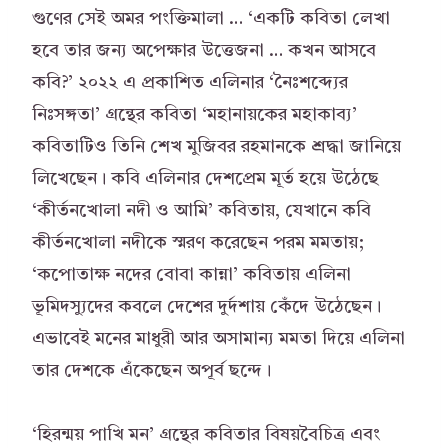
গুণের সেই অমর পংক্তিমালা … ‘একটি কবিতা লেখা
হবে তার জন্য অপেক্ষার উত্তেজনা … কখন আসবে
কবি?’ ২০২২ এ প্রকাশিত এলিনার ‘নৈঃশব্দ্যের
নিঃসঙ্গতা’ গ্রন্থের কবিতা ‘মহানায়কের মহাকাব্য’
কবিতাটিও তিনি শেখ মুজিবর রহমানকে শ্রদ্ধা জানিয়ে
লিখেছেন। কবি এলিনার দেশপ্রেম মূর্ত হয়ে উঠেছে
‘কীর্তনখোলা নদী ও আমি’ কবিতায়, যেখানে কবি
কীর্তনখোলা নদীকে স্মরণ করেছেন পরম মমতায়;
‘কপোতাক্ষ নদের বোবা কান্না’ কবিতায় এলিনা
ভূমিদস্যুদের কবলে দেশের দুর্দশায় কেঁদে উঠেছেন।
এভাবেই মনের মাধুরী আর অসামান্য মমতা দিয়ে এলিনা
তার দেশকে এঁকেছেন অপূর্ব ছন্দে।
‘হিরন্ময় পাখি মন’ গ্রন্থের কবিতার বিষয়বৈচিত্র এবং