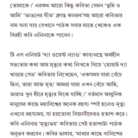
তোমাকে।’ এরকম আরো কিছু কবিতা যেমন ‘তুমি ও
আমি’ ‘ভাঙনের গীত’ ক্লান্ত কলরব’সহ আরো কবিতার
নাম বলা যায় যেখানে পাঠক সবার মাঝে থেকেও এক
বিরহী কবি এলিনাকে পাবেন।
টি এস এলিয়ট ‘দ্যা ওয়েস্ট ল্যাণ্ড’ কাব্যগ্রন্থে অর্থহীন
সভ্যতার কথা আর মৃত্যুর কথা লিখতে গিয়ে ‘হোয়াট দ্যা
থান্ডার সেড’ কবিতায় লিখেছেন, ‘একসময় যারা বেঁচে
ছিল, তারা আজ মৃত/ আমরা যারা এখন বেঁচে আছি,
তারাও খুব ধীরে মৃত্যুর দিকে যাচ্ছি।’ বর্তমান আধুনিক
মানুষের কাছে মহাবিশ্বের অনেক রহস্য স্পষ্ট হলেও মৃত্যু
এখনো রহস্যময়, যা হয়তোবা বিজ্ঞানীদেরও হতাশ করে।
কবি এলিনার ‘মৃত্যুভয়’ কবিতায় সেই হতাশাটা পাঠক
অনুভব করবেন। কবির ভাষায়, ‘মাথার কাছে বালিশের