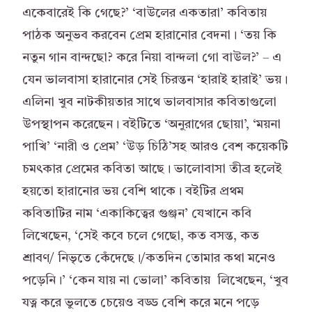
একেবারেই কি গেছে?’ ‘বাউলের একতারা’ কবিতায়
পাঠক অনুভব করবেন প্রেম হারানোর বেদনা। ‘তয় কি
নতুন গান বান্দছো? করে নিয়া বান্দলা গো বাউল?’ – এ
যেন ভালবাসা হারানোর সেই চিরন্তন ‘হারাই হারাই’ ভয়।
এলিনা খুব নাটকীয়তার সাথে ভালবাসার কবিতাগুলো
উপস্থাপন করেছেন। বইটিতে ‘অনুরাগের ছোয়া’, ‘ময়না
পাখি’ ‘নারী ও প্রেম’ ‘উড় চিঠি’সহ আরও বেশ কয়েকটি
চমৎকার প্রেমের কবিতা আছে। ভালোবাসা তীব্র হলেই
হয়তো হারানোর ভয় বেশি থাকে। বইটির প্রথম
কবিতাটির নাম ‘একাকিত্বের গুঞ্জন’ যেখানে কবি
লিখেছেন, ‘সেই কবে চলে গেছো, কত বসন্ত, কত
শ্রাবণ/ নিভৃতে কেঁদেছে।/কতদিন তোমার কথা মনেও
পড়েনি।’ ‘কেন যায় না ভোলা’ কবিতায় লিখেছেন, ‘খুব
যত্ন করে ভুলতে চেয়েও বড্ড বেশি করে মনে পড়ে