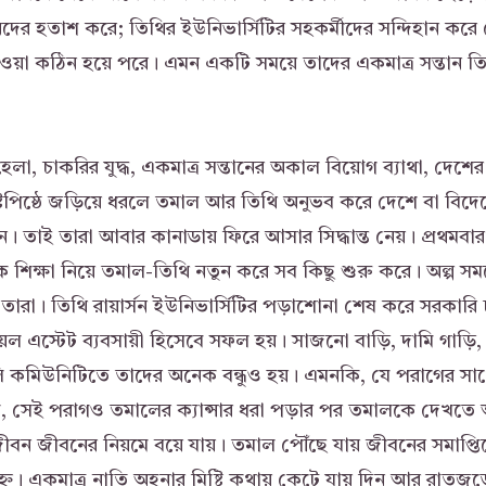
স্বজনদের হতাশ করে; তিথির ইউনিভার্সিটির সহকর্মীদের সন্দিহান 
ওয়া কঠিন হয়ে পরে। এমন একটি সময়ে তাদের একমাত্র সন্তান তিত
েলা, চাকরির যুদ্ধ, একমাত্র সন্তানের অকাল বিয়োগ ব্যাথা, দেশে
্টেপিষ্ঠে জড়িয়ে ধরলে তমাল আর তিথি অনুভব করে দেশে বা বিদ
। তাই তারা আবার কানাডায় ফিরে আসার সিদ্ধান্ত নেয়। প্রথমব
শিক্ষা নিয়ে তমাল-তিথি নতুন করে সব কিছু শুরু করে। অল্প সম
় তারা। তিথি রায়ার্সন ইউনিভার্সিটির পড়াশোনা শেষ করে সরকারি 
েল এস্টেট ব্যবসায়ী হিসেবে সফল হয়। সাজনো বাড়ি, দামি গাড়ি, 
 কমিউনিটিতে তাদের অনেক বন্ধুও হয়। এমনকি, যে পরাগের সাথ
ল, সেই পরাগও তমালের ক্যান্সার ধরা পড়ার পর তমালকে দেখতে 
 জীবন জীবনের নিয়মে বয়ে যায়। তমাল পৌঁছে যায় জীবনের সমাপ
হ্নে। একমাত্র নাতি অহনার মিষ্টি কথায় কেটে যায় দিন আর রাতজু