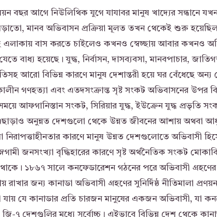
িয়ন বছর আগে নিউলিথিক যুগে যাযাবর মানুষ খাদ্যের সন্ধানে 
েড়াতো, মানব অভিবাসন প্রক্রিয়া মূলত তখন থেকেই শুরু হয়েছিল
 এলাকায় বাস করতে চাইলেও কখনও স্বেচ্ছায় আবার কখনও অনি
়ে যেতে বাধ্য হয়েছে। যুদ্ধ, নির্বাসন, দাসব্যবসা, মানবপাচার, জাতিগ
রভৃতিসহ আরো বিভিন্ন কারণে মানুষ দেশান্তরী হয়ে ঘর বেঁধেছে অন্য
 যুদ্ধকালীন গণহত্যা এবং এতদসংক্রান্ত সৃষ্ট সংকট অভিবাসনের উপর ব
য়ে আফগানিস্তান সংকট, সিরিয়ার যুদ্ধ, ইউক্রেন যুদ্ধ প্রভৃতি স
। এছাড়াও অনুন্নত দেশগুলো থেকে উন্নত জীবনের আশায় অথবা আধুনি
 বা নিরাপত্তাহীনতার কারণে মানুষ উন্নত দেশগুলোতে অভিবাসী হ
নগামী জনসংখ্যা বৃদ্ধিহারের কারণে সৃষ্ট অর্থনৈতিক সংকট মোকাব
 থাকে। ১৮৬৭ সালে কনফেডারেশন গঠনের পরে অভিবাসী গ্রহণের 
় রাখার জন্য কানাডা অভিবাসী গ্রহণের সুনির্দিষ্ঠ নীতিমালা প্রণ
যায় যে কানাডার প্রতি চারজন মানুষের একজন অভিবাসী, যা ক
 জি-৭ দেশগুলির মধ্যে সর্বোচ্চ। এইভাবে বিভিন্ন দেশ থেকে কা