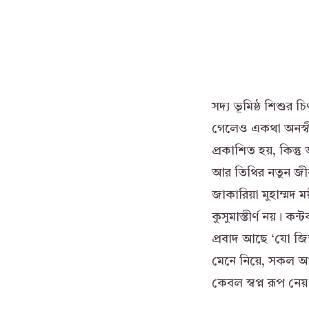
সদ্য ভূমিষ্ঠ শিশুর 
গেলেও একথা অনস্বীকার
প্রকাশিত হয়, কিন
আর তিথির নতুন জীবন
জাকারিয়া মুহাম্মদ ময
কুসুমাস্তীর্ণ নয়। কন
প্রবাদ আছে ‘যো জি
মেনে নিয়ে, সকল আ
কেবল স্বপ্ন রূপ নেয