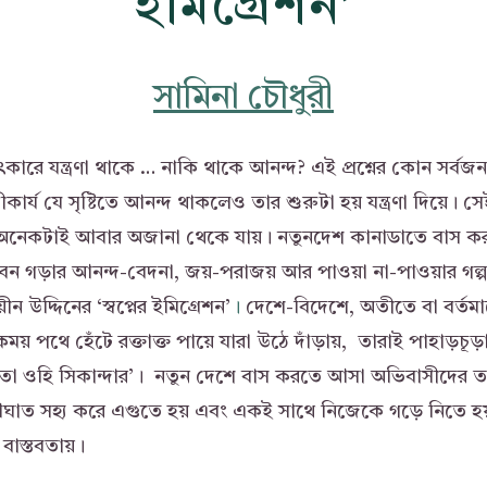
ইমিগ্রেশন’
সামিনা চৌধুরী
চিৎকারে যন্ত্রণা থাকে … নাকি থাকে আনন্দ? এই প্রশ্নের কোন সর্বজ
্য যে সৃষ্টিতে আনন্দ থাকলেও তার শুরুটা হয় যন্ত্রণা দিয়ে। সেই 
্তু অনেকটাই আবার অজানা থেকে যায়। নতুনদেশ কানাডাতে বাস
 গড়ার আনন্দ-বেদনা, জয়-পরাজয় আর পাওয়া না-পাওয়ার গল্প 
়ীন উদ্দিনের ‘স্বপ্নের ইমিগ্রেশন’
।
দেশে-বিদেশে, অতীতে বা বর্ত
্টকময় পথে হেঁটে রক্তাক্ত পায়ে যারা উঠে দাঁড়ায়, তারাই পাহাড়চূড়
তা ওহি সিকান্দার’। নতুন দেশে বাস করতে আসা অভিবাসীদের তা
ঘাত সহ্য করে এগুতে হয় এবং একই সাথে নিজেকে গড়ে নিতে হ
় বাস্তবতায়।