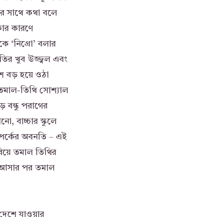
সের সাথে কথা বলে
াকার কারণে
কে ‘নিগ্রো’ বলার
তির খুব উজ্জ্বল এবং
শে বড় হয়ে ওঠা
ে তমাল-তিথি সোশ্যাল
ে বন্ধু পরাগের
, বাচ্চার স্কুলে
্পর্কের অবনতি – এই
রিয়ে তমাল তিথির
ে আসার পর তমাল
দেশে যাওয়ার