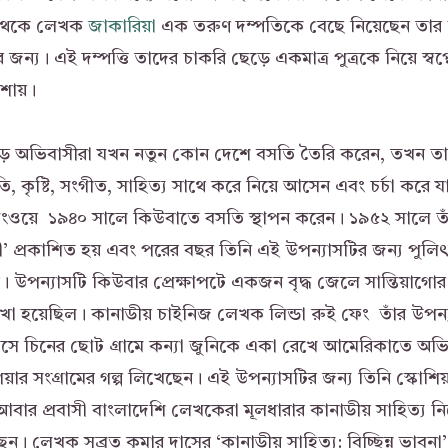
 থেকে লেখক
জাকারিয়া
এক তরুণ দম্পতিকে বেছে নিয়েছেন তার উপ
 জন্য। এই দম্পত্তি তাদের চাকরি ছেড়ে একমাত্র পুত্রকে নিয়ে স্বপ
শায়।
ড়ে অভিবাসীরা যখন নতুন কোন দেশে বসতি তৈরি করেন, তখন তা
, কৃষ্টি, সংগীত, সাহিত্য সাথে করে নিয়ে আসেন এবং চর্চা করে য
িংওয়ে ১৯৪০ সালে কিউবাতে বসতি স্থাপন করেন। ১৯৫২ সালে তাঁর
া সী’ প্রকাশিত হয় এবং পরের বছর তিনি এই উপন্যাসটির জন্য পুলিৎ
। উপন্যাসটি কিউবার প্রেক্ষাপটে একজন বৃদ্ধ জেলে সান্তিয়াগোর
েখা হয়েছিল। কানাডীয় চাইনিজ লেখক লিন্ডা রুই ফেং তাঁর উপন্যা
যাসে চিনের ছোট গ্রামে কন্যা জুনিকে একা রেখে আমেরিকাতে অভি
়ার সংগ্রামের গল্প লিখেছেন। এই উপন্যাসটির জন্য তিনি স্কোশিয়
 আবার প্রবাসী বাংলাদেশি লেখকেরা মূলধারার কানাডীয় সাহিত্য
েন। লেখক সুব্রত কুমার দাসের ‘কানাডীয় সাহিত্য: বিচ্ছিন্ন ভাবনা’ 