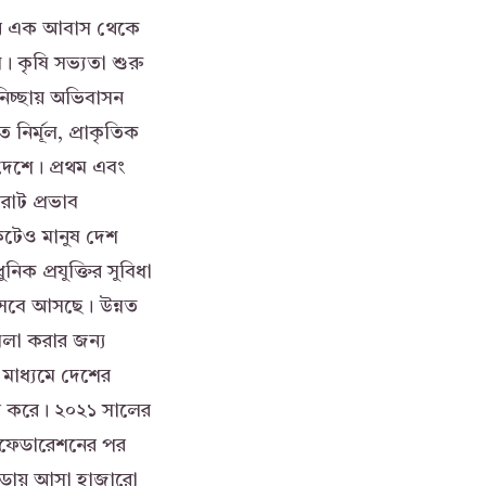
যখন এক আবাস থেকে
। কৃষি সভ্যতা শুরু
চ্ছায় অভিবাসন
ত নির্মূল, প্রাকৃতিক
 দেশে। প্রথম এবং
িরাট প্রভাব
ংকটেও মানুষ দেশ
ক প্রযুক্তির সুবিধা
িসেবে আসছে। উন্নত
িলা করার জন্য
মাধ্যমে দেশের
য়ন করে। ২০২১ সালের
নফেডারেশনের পর
নাডায় আসা হাজারো