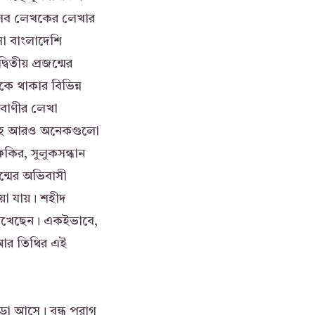
এইসব লেখকের লেখার
সা বাংলাদেশি
িতীয় প্রজন্মের
কে থাকার বিভিন্ন
বাণীর লেখা
মিলিসহ আরও অনেকগুলো
িকির, সুলুকসন্ধান
ন্মের অভিবাসী
়া যায়। শহীদ
লিখেছেন। একইভাবে,
ল আর তিথির এই
ডা আসে। বন্ধু পরাগ