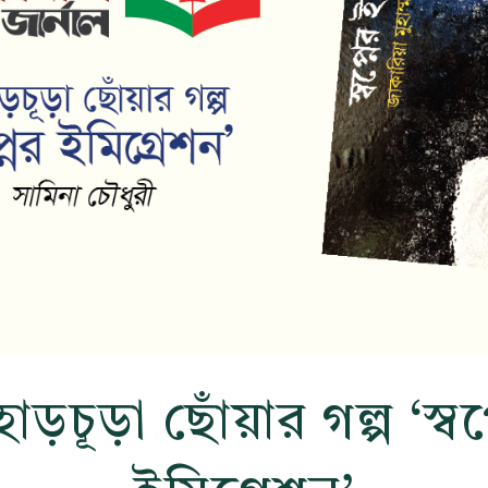
াড়চূড়া ছোঁয়ার গল্প ‘স্বপ