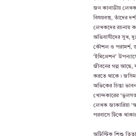
জন কানাডীয় লেখক
বিষয়বস্তু, তাঁদে
লেখকদের রচনায় কানা
অভিবাসীদের সুখ, দু
কৌশল ও পরামর্শ, 
‘ইমিগ্রেশন’ উপন্যা
জীবনের গল্প আছে, যা
করতে থাকে। জসিম মল্
অভিকের চিন্তা ভাবন
খোন্দকারের ‘ভুলসত
লেখক জাকারিয়া ‘স
পরবাসে টিকে থাকার 
অটিস্টিক শিশু তিতা