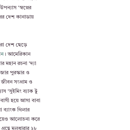
ন্যাস ‘স্বপ্নের
্নের দেশ কানাডায়
রা দেশ ছেড়ে
া
ন
। আমেরিকান
 মহান রচনা ‘দ্যা
জার পুরস্কার ও
 জীবন সংগ্রাম ও
স ‘সুইমিং ব্যাক টু
বাসী হয়ে আসা বাবা
া ব্যাংক গিলার
 নিয়েও আলোচনা করে
গ্রন্থে মূলধারার ২৮