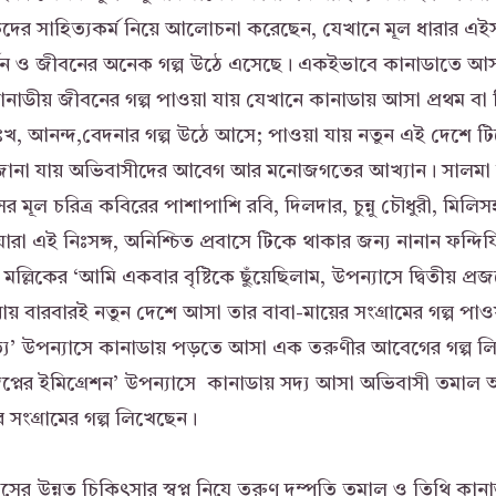
দের সাহিত্যকর্ম নিয়ে আলোচনা করেছেন, যেখানে মূল ধারার 
র দর্শন ও জীবনের অনেক গল্প উঠে এসেছে। একইভাবে কানাডাতে আ
ডীয় জীবনের গল্প পাওয়া যায় যেখানে কানাডায় আসা প্রথম বা দ্ব
ঃখ, আনন্দ,বেদনার গল্প উঠে আসে; পাওয়া যায় নতুন এই দেশে টি
জানা যায় অভিবাসীদের আবেগ আর মনোজগতের আখ্যান। সালমা 
সের মূল চরিত্র কবিরের পাশাপাশি রবি, দিলদার, চুন্নু চৌধুরী, 
রা এই নিঃসঙ্গ, অনিশ্চিত প্রবাসে টিকে থাকার জন্য নানান ফন্দিফ
লিকের ‘আমি একবার বৃষ্টিকে ছুঁয়েছিলাম, উপন্যাসে দ্বিতীয় প্রজ
ায় বারবারই নতুন দেশে আসা তার বাবা-মায়ের সংগ্রামের গল্প পাওয
্য’ উপন্যাসে কানাডায় পড়তে আসা এক তরুণীর আবেগের গল্প 
্বপ্নের ইমিগ্রেশন’ উপন্যাসে কানাডায় সদ্য আসা অভিবাসী তমা
সংগ্রামের গল্প লিখেছেন।
সের উন্নত চিকিৎসার স্বপ্ন নিযে তরুণ দম্পতি তমাল ও তিথি কানা