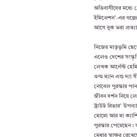
অভিবাসীদের মধ্যে
ইমিগ্রেশন’-এর গল্পের
আসে বুক ভরা প্রত্যা
নিজের মাতৃভূমি ছে
এলেও দেশের সংস্কৃতি
লেখক আর্নেস্ট হেম
ওল্ড ম্যান এন্ড দ্য
নোবেল পুরস্কার পান
জীবন দর্শন নিয়ে ল
ট্রাউট রিভার’ উপন্
মোমো আর মা ক্যাশিয
পুরস্কার পেয়েছেন।
মেধার স্বাক্ষর রেখেছ