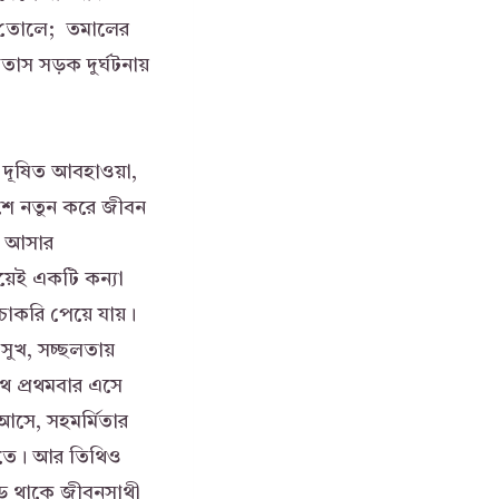
করে তোলে; তমালের
াস সড়ক দুর্ঘটনায়
র দূষিত আবহাওয়া,
েশে নতুন করে জীবন
ার আসার
য়েই একটি কন্যা
চাকরি পেয়ে যায়।
সুখ, সচ্ছলতায়
ে প্রথমবার এসে
আসে, সহমর্মিতার
্তিতে। আর তিথিও
ড়ে থাকে জীবনসাথী