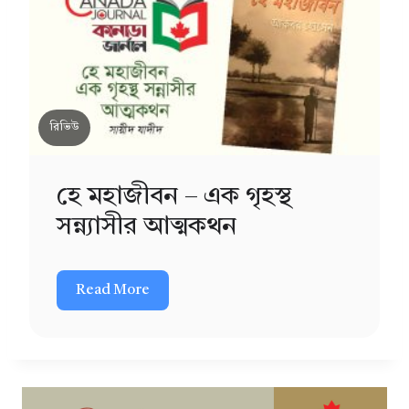
রিভিউ
হে মহাজীবন – এক গৃহস্থ
সন্ন্যাসীর আত্মকথন
Read More