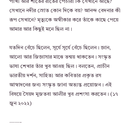
পাখী আর শীতের রাতের পেঁচারা কি সেখানে আছে?
সেখানে নদীর স্রোত কোন দিকে বয়? আনন্দ বেদনার কী
রূপ সেখানে? মৃত্যুকে অস্বীকার করে তাঁকে কাছে পেয়ে
আমার আর কিছুই মনে ছিল না।
যতদিন বেঁচে ছিলেন, সূর্যে সূর্যে বেঁচে ছিলেন। জ্ঞান,
আলো আর জিজ্ঞাসার মাঝে তন্ময় থাকতেন। সংস্কৃত
ভাষা শেখার তাঁর খুব আগ্রহ ছিল। বলতেন, প্রাচীন
ভারতীয় দর্শন, সাহিত্য আর কবিতার প্রকৃত রস
আস্বাদনের জন্য সংস্কৃত জানা অত্যন্ত প্রয়োজন। এই
বিষয়ে সৈয়দ মুজতবা আলীর খুব প্রশংসা করতেন। (১৭
জুন ২০২২)
——-