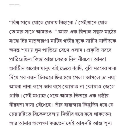
——
“বিশ্ব সাথে যোগে যেথায় বিহারো / সেইখানে যোগ
তোমার সাথে আমারও।“ আজ এক বিশাল সবুজ মাঠের
মাঝে চির মাতৃস্বরূপা মাটির গভীর বুকে সায়ীদ যাদীদকে
অনন্ত শয্যায় ঘুম পাড়িয়ে রেখে এলাম। প্রকৃতি সরবে
পাঠিয়েছিল কিন্তু আজ ফেরত নিল নীরবে। আমরা
অর্বাচীন অবোধ মানুষ এই ভেবে কাঁদি, বুঝি মরণের মাঝ
দিয়ে সব বন্ধন চিরতরে ছিন্ন হয়ে গেল। আসলে তা নয়;
আমরা নানা রূপে আর রসে কোথাও না কোথাও জেগে
থাকি। সেই মধ্যাহ্ন থেকে আমার ভিতরে এক গম্ভীর
নীরবতা বাসা বেঁধেছে। তাঁর বারান্দায় কিছুদিন ধরে যে
চেয়ারটিতে বিকেলবেলায় নির্জীব হয়ে বসে থাকতেন
আর আমার অপেক্ষা করতেন সেই আসনটি আজ শূন্য