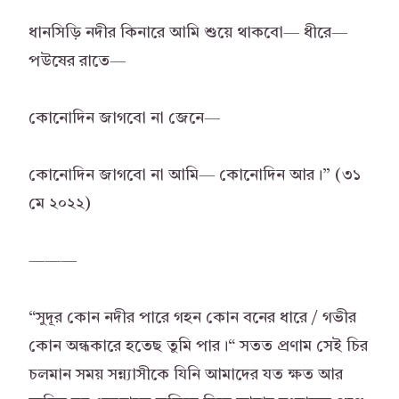
ধানসিড়ি নদীর কিনারে আমি শুয়ে থাকবো— ধীরে—
পউষের রাতে—
কোনোদিন জাগবো না জেনে—
কোনোদিন জাগবো না আমি— কোনোদিন আর।” (৩১
মে ২০২২)
———
“সুদূর কোন নদীর পারে গহন কোন বনের ধারে / গভীর
কোন অন্ধকারে হতেছ তুমি পার।“ সতত প্রণাম সেই চির
চলমান সময় সন্ন্যাসীকে যিনি আমাদের যত ক্ষত আর