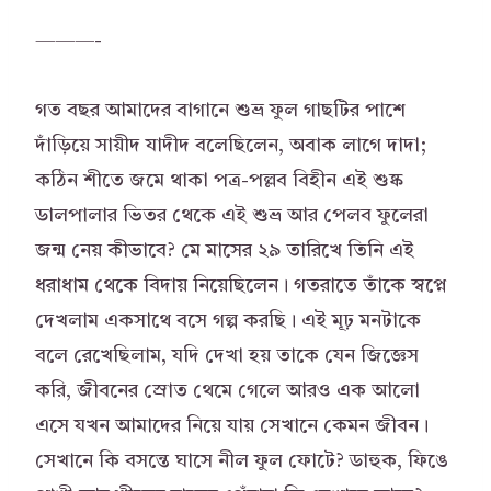
———-
গত বছর আমাদের বাগানে শুভ্র ফুল গাছটির পাশে
দাঁড়িয়ে সায়ীদ যাদীদ বলেছিলেন, অবাক লাগে দাদা;
কঠিন শীতে জমে থাকা পত্র-পল্লব বিহীন এই শুষ্ক
ডালপালার ভিতর থেকে এই শুভ্র আর পেলব ফুলেরা
জন্ম নেয় কীভাবে? মে মাসের ২৯ তারিখে তিনি এই
ধরাধাম থেকে বিদায় নিয়েছিলেন। গতরাতে তাঁকে স্বপ্নে
দেখলাম একসাথে বসে গল্প করছি। এই মূঢ় মনটাকে
বলে রেখেছিলাম, যদি দেখা হয় তাকে যেন জিজ্ঞেস
করি, জীবনের স্রোত থেমে গেলে আরও এক আলো
এসে যখন আমাদের নিয়ে যায় সেখানে কেমন জীবন।
সেখানে কি বসন্তে ঘাসে নীল ফুল ফোটে? ডাহুক, ফিঙে