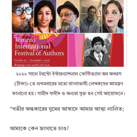
২০২০ সালে টরন্টো ইন্টারন্যাশনাল ফেস্টিভ্যাল অব অথরস
(টিফা)-তে প্রথমবারের মতো বাংলাভাষী লেখকদের আমন্ত্রণ
জানানো হয়। সায়ীদ যাদীদ ও অন্যরা যুক্ত হন সেই আয়োজনে।
“গভীর অন্ধকারের ঘুমের আস্বাদে আমার আত্মা লালিত;
আমাকে কেন জাগাতে চাও?