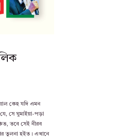
বলিক
্লোল কেহ যদি এমন
 যে, সে ঘুমাইয়া-পড়া
কিত, তবে সেই নীরব
রির তুলনা হইত। এখানে