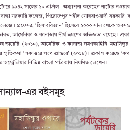
াটোরে ১৯৪২ সালের ১০ এপ্রিল। অধ্যাপনা করেছেন নাটোর নওয়
বান্ধা সরকারি কলেজ, পিরোজপুর শহীদ সোহরাওয়ার্দী সরকারি
কলেজে। প্রফেসর, ‘হিসাববিজ্ঞান’ হিসেবে ২০০০ সাল থেকে অবসরে
ভারত, আমেরিকা ও কানাডায় দীর্ঘ ভ্রমণের অভিজ্ঞতা রয়েছে। প্রকা
কের ডায়েরি’ (২০১০), আমেরিকা ও কানাডা ভ্রমণকাহিনি ‘মহাসিন্ধু
র স্মৃতিকথা ‘একাত্তরে পথে প্রান্তরে’ (২০১৮)। প্রকাশ করেছে ‘কথ
স্ট্রেলিয়ার বিভিন্ন বাংলা পত্রিকায় নিয়মিত লেখেন।
সান্যাল-এর বইসমূহ