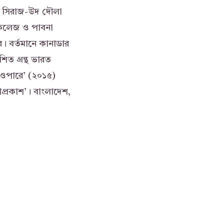
াব সিরাজ-উদ দৌলা
 কলেজ ও পাবনা
। বর্তমানে কানাডার
শিত গ্রন্থ ভারত
র ওপারে’ (২০১৫)
াপ্রকাশ’। বাংলাদেশ,