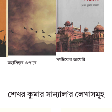
পর্যটকের ডায়েরি
মহাসিন্ধুর ওপারে
শেখর কুমার সান্যাল’র লেখাসমূহ