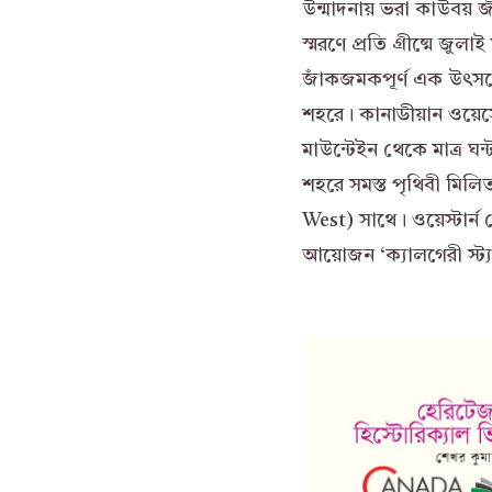
উন্মাদনায় ভরা কাউবয় জ
স্মরণে প্রতি গ্রীষ্মে জুলা
জাঁকজমকপূর্ণ এক উৎসব
শহরে। কানাডীয়ান ওয়েস্ট
মাউন্টেইন থেকে মাত্র ঘন্
শহরে সমস্ত পৃথিবী মিলি
West) সাথে। ওয়েস্টার্
আয়োজন ‘ক্যালগেরী স্ট্