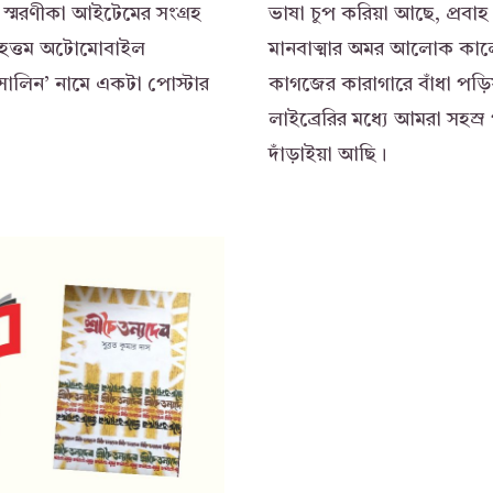
িক স্মরণীকা আইটেমের সংগ্রহ
ভাষা চুপ করিয়া আছে, প্রবাহ 
বৃহত্তম অটোমোবাইল
মানবাত্মার অমর আলোক কালো
াসোলিন’ নামে একটা পোস্টার
কাগজের কারাগারে বাঁধা প
লাইব্রেরির মধ্যে আমরা সহস
দাঁড়াইয়া আছি।