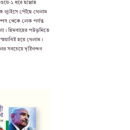
ওয়ে-১ ধরে ছাপ্পান্ন
ক ল্যুইসে পৌঁছে গেলাম
্পেস থেকে লেক পর্যন্ত
হলো। হিমবাহের পটভূমিতে
স্ময়াবিষ্ট হয়ে গেলাম।
 সবচেয়ে দৃষ্টিনন্দন