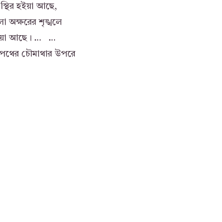
স্থির হইয়া আছে,
 অক্ষরের শৃঙ্খলে
ড়িয়া আছে। … …
্র পথের চৌমাথার উপরে