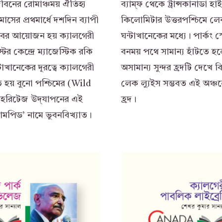
ীবনের রোমাঞ্চময় ঐতিহ্য
ব্যাম্‌ফ থেকে ট্রান্সকানাডা হাই
ই মাসের প্রথমার্ধে দশদিন ব্যাপী
কিলোমিটার উত্তরপশ্চিমে লে
ের আয়োজন হয় ক্যালগেরী
ঘন্টাখানেকের মধ্যে। পার্কং স
ের কেন্দ্রে ম্যাজেস্টিক রকি
বনময় পথে সামান্য হাঁটতে 
টাখানেকের দূরত্বে ক্যালগেরী
অসামান্য সুন্দর হ্রদটি দেখে বি
ত হয় বুনো পশ্চিমের (Wild
লেক ল্যুইস সম্ভবত এই অঞ্চলের
ন হেরিটেজ উদ্‌যাপনের এই
হ্রদ।
যামপিড’ নামে ভুবনবিখ্যাত।