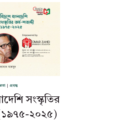
্ঞতা
|
প্রবন্ধ
াদেশি সংস্কৃতির
ী (১৯৭৫-২০২৫)