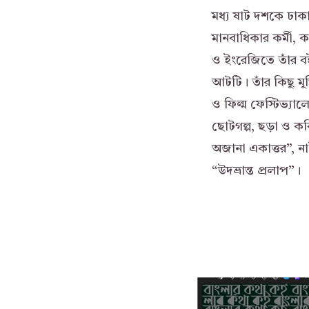
মধ্য ষাট দশকে ঢাকা 
মানবাধিকার কর্মী, 
ও ইংরেজিতে তাঁর বই
আটটি। তাঁর কিছু মুভ
ও ফিল্ম ফেস্টিভ্যালে
ছোটগল্প, ছড়া ও কবিত
অজানা একাত্তর”, ন
“উদভ্রান্ত প্রলাপ”।