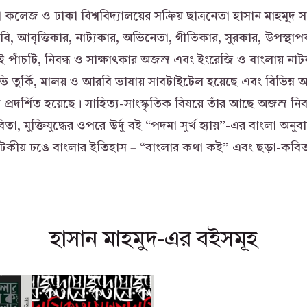
কলেজ ও ঢাকা বিশ্ববিদ্যালয়ের সক্রিয় ছাত্রনেতা হাসান মাহমুদ স
কবি, আবৃত্তিকার, নাট্যকার, অভিনেতা, গীতিকার, সুরকার, উপস্
 পাঁচটি, নিবন্ধ ও সাক্ষাৎকার অজস্র এবং ইংরেজি ও বাংলায় নাটক
ি তুর্কি, মালয় ও আরবি ভাষায় সাবটাইটেল হয়েছে এবং বিভিন্ন আ
 প্রদর্শিত হয়েছে। সাহিত্য-সাংস্কৃতিক বিষয়ে তাঁর আছে অজস্র নিবন
া, মুক্তিযুদ্ধের ওপরে উর্দু বই “পদমা সুর্খ হ্যায়”-এর বাংলা অনুবাদ
াটকীয় ঢঙে বাংলার ইতিহাস – “বাংলার কথা কই” এবং ছড়া-কবিত
হাসান মাহমুদ-এর বইসমূহ