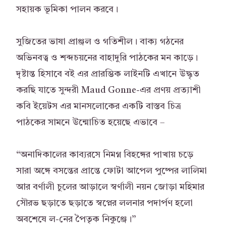
সহায়ক ভূমিকা পালন করবে।
সুজিতের ভাষা প্রাঞ্জল ও গতিশীল। বাক্য গঠনের
অভিনবত্ব ও শব্দচয়নের বাহাদুরি পাঠকের মন কাড়ে।
দৃষ্টান্ত হিসাবে বই এর প্রারম্ভিক লাইনটি এখানে উদ্ধৃত
করছি যাতে সুন্দরী Maud Gonne-এর প্রণয় প্রত্যাশী
কবি ইয়েটস এর মানসলোকের একটি বাস্তব চিত্র
পাঠকের সামনে উন্মোচিত হয়েছে এভাবে –
“অনাদিকালের কাব্যরসে নিমগ্ন বিহঙ্গের পাখায় চড়ে
সারা অঙ্গে বসন্তের প্রান্তে ফোটা আপেল পুষ্পের লালিমা
আর বর্ণালী চুলের আড়ালে স্বর্ণালী নয়ন জোড়া মহিমার
সৌরভ ছড়াতে ছড়াতে স্বপ্নের ললনার পদার্পণ হলো
অবশেষে ল-নের পৈতৃক নিকুঞ্জে।”