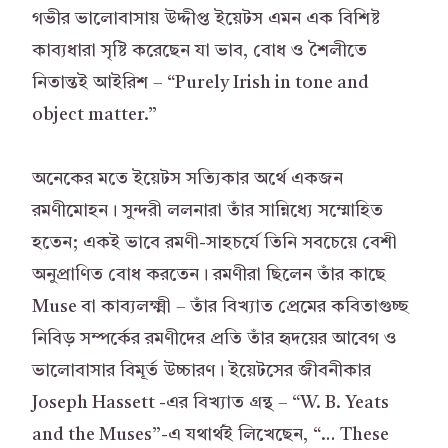
গভীর ভালোবাসায় উদ্দীপ্ত ইয়েটস এমন এক বিশিষ্ট
কাব্যধারা সৃষ্টি করেছেন যা ভাব, বোধ ও শৈলীতে
নিতান্তই আইরিশ – “Purely Irish in tone and
object matter.”
অনেকের মতে ইয়েটস সত্যিকার অর্থে একজন
রমণীমোহন। সুন্দরী ললনারা তাঁর সান্নিধ্যে সম্মোহিত
হতেন; একই ভাবে রমণী-সাহচর্যে তিনি সবচেয়ে বেশী
অনুপ্রাণিত বোধ করতেন। রমণীরা ছিলেন তাঁর কাছে
Muse বা কাব্যলক্ষ্মী – তাঁর বিখ্যাত প্রেমের কবিতাগুচ্ছ
নিবিড় সম্পর্কের রমণীদের প্রতি তাঁর হৃদয়ের আবেগ ও
ভালোবাসার বিমূর্ত উচ্চারণ। ইয়েটসের জীবনীকার
Joseph Hassett -এর বিখ্যাত গ্রন্থ – “W. B. Yeats
and the Muses”-এ যথার্থই লিখেছেন, “… These