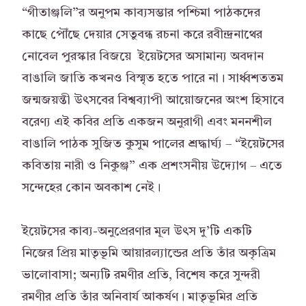
“গীতাঞ্জলি”র অনুপম কাব্যসম্ভার পশ্চিমা পাঠকদের
কাছে পৌঁছে দেয়ার সেতুবন্ধ রচনা করে রবীন্দ্রনাথের
নোবেল পুরস্কার বিজয়ে ইয়েটসের অসামান্য অবদান
বাঙালি জাতি কখনও বিস্মৃত হতে পারে না। সার্ধ্বশততম
জন্মজয়ন্তী উৎসবের বিশ্বব্যাপী আয়োজনের অংশ হিসাবে
বরেণ্য এই কবির প্রতি একজন অনুরাগী এবং মননশীল
বাঙালি পাঠক সুজিত কুসুম পালের শ্রদ্ধার্ঘ্য – “ইয়েটসের
কবিতায় নারী ও নিকুঞ্জ” এক প্রশংসনীয় উদ্যোগ – এতে
সন্দেহের কোন অবকাশ নেই।
ইয়েটসের কাব্য-অনুপ্রেরণার মূল উৎস দু’টি একটি
নিজের প্রিয় মাতৃভূমি আয়ারল্যান্ডের প্রতি তাঁর অকৃত্রিম
ভালোবাসা; অন্যটি রমণীর প্রতি, বিশেষ করে সুন্দরী
রমণীর প্রতি তাঁর অনিবার্য আকর্ষণ। মাতৃভূমির প্রতি