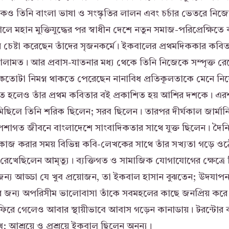
েকেও তিনি বাংলা ভাষা ও সংস্কৃতির লালন এবং চর্চার ভেতরে নিজে
ে মহান মুক্তিযুদ্ধের পর স্বাধীন দেশে নতুন সমাজ-পরিপ্রেক্ষিতে 
চেষ্টা করেছেন তাঁদের সৃজনকর্মে। ইকবালের প্রথমদিককার কব
ামত। আর প্রবাস-যাতনার মধ্য থেকে তিনি নিজেকে সম্পৃক্ত র
কতোটা নিমগ্ন থাকতে পেরেছেন নানাবিধ প্রতিকূলতাকে মেনে নি
্ভূত হলেও তাঁর প্রথম কবিতার বই প্রকাশিত হয় আশির দশকে। এরশ
 মিছিলে তিনি শরিক ছিলেন; সরব ছিলেন। তারপর দীর্ঘকাল জার্ম
শাগত জীবনে বাংলাদেশে সাংবাদিকতার সাথে যুক্ত ছিলেন। দৈন
তে কাজ করার সময় বিভিন্ন কবি-লেখকের সাথে তাঁর সখ্যতা গড়ে ওঠ
রেখেছিলেন আমৃত্যু। ব্যক্তিগত ও সামাজিক যোগাযোগের ক্ষেত্রে 
্পীর জন্য আড্ডা যে খুব প্রয়োজন, তা ইকবাল হাসান বুঝতেন; উদয
ষের জন্য অপরিসীম ভালোবাসা তাঁকে সবমহলের কাছে জনপ্রিয় কর
ফিরে গেলেও আবার স্থায়ীভাবে আবাস গড়েন কানাডায়। টরন্টোর 
খ; আশ্রয়ে ও প্রশ্রয়ে ইকবাল ছিলেন অনন্য।