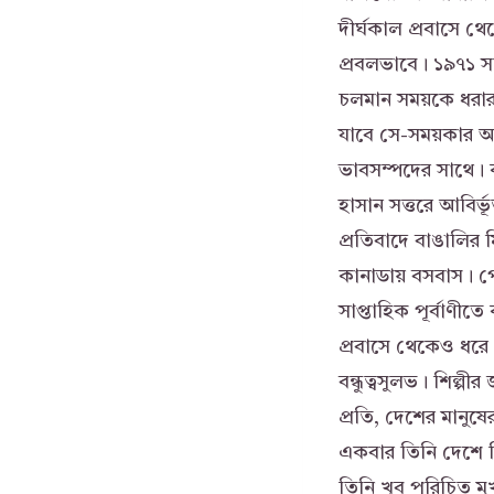
দীর্ঘকাল প্রবাসে থ
প্রবলভাবে। ১৯৭১ সাল
চলমান সময়কে ধরার 
যাবে সে-সময়কার আল
ভাবসম্পদের সাথে। 
হাসান সত্তরে আবির
প্রতিবাদে বাঙালির
কানাডায় বসবাস। পে
সাপ্তাহিক পূর্বাণী
প্রবাসে থেকেও ধরে 
বন্ধুত্বসুলভ। শিল
প্রতি, দেশের মানু
একবার তিনি দেশে 
তিনি খুব পরিচিত মু