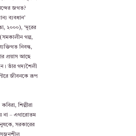
নন্দের জগত?
্য ব্যবধান’
া, ২০০০), ‘দূরের
(সমকালীন গল্প,
যক্তিগত নিবন্ধ,
ার প্রয়াস আছে
ন। তাঁর গদ্যশৈলী
পৌরে জীবনকে রূপ
বিরা, শিল্পীরা
য় না – এগারোতম
ানুষকে, সরকারের
। সৃজনশীল