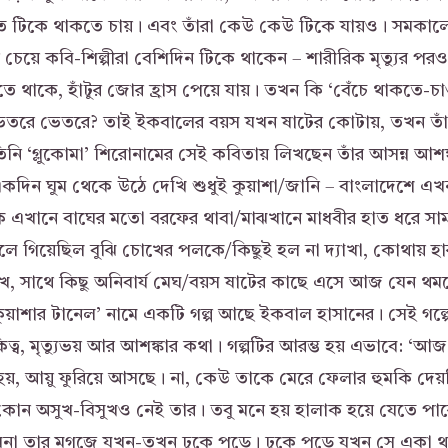
 টিকে থাকতে চায়। এবং তাঁরা কেউ কেউ টিকে যায়ও। সমকাল
 চেয়ে কবি-শিল্পীরা বেশিদিন টিকে থাকেন – শারীরিক মৃত্যুর প
 থাকে, হাঁটুর জোর হ্রাস পেয়ে যায়। তখন কি ‘বেঁচে থাকতে-চা
ভেতরে ভেতরে? তাই ইকবালের বয়স যখন ষাটের কোটায়, তখন তাঁ
নি ‘গ্লুকোমা’ শিরোনামের সেই কবিতায় লিখছেন তাঁর আসন্ন আশঙ
‘একদিন ঘুম থেকে উঠে দেখি শুধুই কুয়াশা/জানি – বাংলাদেশে এখ
 এখানে বাঘের মতো বরফের থাবা/মাঝখানে মাধবীর হাত ধরে সা
চলে গিয়েছিল বুঝি চোখের পলকে/কিছুই হল না দ্যাখা, কোথায় 
ে, সাথে কিছু অনিবার্য মেঘ/বয়স ষাটের কাছে এসে আজ যেন থম
ুয়াশার টানেল’ নামে একটি গল্প আছে ইকবাল হাসানের। সেই গল্
িত্ব, মৃত্যুভয় আর আশঙ্কার কথা। গল্পটির আরম্ভ হয় এভাবে: ‘আ
য়, আয়ু ফুরিয়ে আসছে। না, কেউ তাকে মেরে ফেলার হুমকি দেয়ন
োন অসুখ-বিসুখও নেই তার। তবু মনে হয় হালাক হয়ে যেতে পা
া তার মগজে যখন-তখন ঢুকে পড়ে। ঢুকে পড়ে যখন সে একা থ