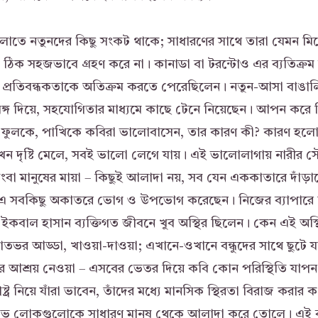
তে নতুনদের কিছু সংকট থাকে; সাধারণের সাথে তারা যেমন মিশ
ঠিক সহজভাবে গ্রহণ করে না। কানাডা বা টরন্টোও এর ব্যতিক্রম 
 প্রতিবন্ধকতাকে অতিক্রম করতে পেরেছিলেন। নতুন-আসা বাঙা
 সঙ্গ দিয়ে, সহযোগিতার মাধ্যমে কাছে টেনে নিয়েছেন। আপন করে
ে, ফুলকে, পাখিকে কবিরা ভালোবাসেন, তার কারণ কী? কারণ হলো
েন দৃষ্টি মেলে, সবই ভালো লেগে যায়। এই ভালোলাগায় নারীর সৌন্দর
ংবা মানুষের মায়া – কিছুই আলাদা নয়, সব যেন এককাতারে দাঁড়ানো
 এ সবকিছু অকাতরে ভোগ ও উপভোগ করেছেন। নিজের ব্যাপারে
ইকবাল হাসান ব্যক্তিগত জীবনে খুব অস্থির ছিলেন। কেন এই অস্থি
রাতভর আড্ডা, খাওয়া-দাওয়া; এখানে-ওখানে বন্ধুদের সাথে ছুটে য
রে আশ্রয় নেওয়া – এসবের ভেতর দিয়ে কবি কোন পরিস্থিতি যাপন
ষ্ট্র নিয়ে যাঁরা ভাবেন, তাঁদের মধ্যে মানসিক স্থিরতা বিরাজ করার
টিভ লোকগুলোকে সাধারণ মানুষ থেকে আলাদা করে তোলে। এই ব্য