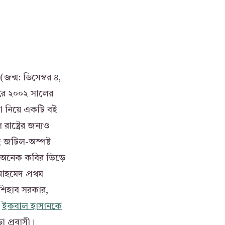
্ম: ডিসেম্বর ৪,
 করে ২০০২ সালের
া নিয়ে একটি বই
ষ্ট্রের জন্যও
জটিল-অস্পষ্ট
র অনেক কবির ভিড়ে
আহমেদ প্রথম
শিহাব সরকার,
ই
ইকবাল হাসানকে
 প্রবাসী।