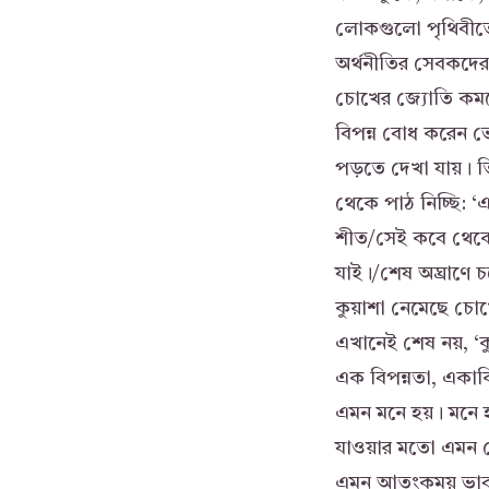
লোকগুলো পৃথিবীতে
অর্থনীতির সেবকদের
চোখের জ্যোতি কমতে
বিপন্ন বোধ করেন 
পড়তে দেখা যায়। তি
থেকে পাঠ নিচ্ছি: 
শীত/সেই কবে থেকে
যাই।/শেষ অঘ্রাণে 
কুয়াশা নেমেছে চোখ
এখানেই শেষ নয়, ‘ক
এক বিপন্নতা, একাক
এমন মনে হয়। মনে হ
যাওয়ার মতো এমন ক
এমন আতংকময় ভাবন