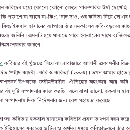
ন কবিদের মধ্যে কোনো কোনো ক্ষেত্রে পারস্পরিক ঈর্ষা দেখেছি-
-কি পড়াশোনা জানে না-কি?’, ‘বাদ দাও, ওর কবিতা নিয়ে লেখার
কিন্তু ইকবাল হাসানের ব্যাপারে তাঁর সমকালের কবি-বন্ধুদের 
্তব্য শুনিনি। এমনটি হয়ে থাকতে পারে ইকবালের সাথে ব্যক্তিগত 
ে নিঃসংশয়তার কারণে।
ের
কবিতার বই খুঁজতে গিয়ে বাংলাবাজারে আগামী প্রকাশনীর বিক্রয়
দিত ‘শহীদ কাদরী : কবি ও কবিতা’ (২০০৩)। তখন আমার হাতে দু
ন্মশতবর্ষ উপলক্ষে ‘জসীমউদদীন : ঐতিহ্যের অহংকার’ আর ‘কবি 
মের বই দুটি সম্পাদনার কাজ করছি। বলে রাখা ভালো, ইকবাল হা
লো সম্পাদনায় দিক-নির্দেশনার জন্য বেশ সহায়তা করেছে।
 বাংলা কবিতায় ইকবাল হাসানের কবিতার প্রসঙ্গ তাৎপর্য বহন কর
ইতিহাসের সবচেয়ে জটিল ও অর্থময় সময়ে কবিতাভুবনে তাঁর আবি