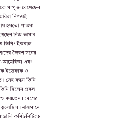
কে সম্পৃক্ত রেখেছেন
কবিরা নিশ্চয়ই
িতায় হয়তো পাওয়া
েখেছেন নিজ ভাষার
য়ে তিনি? ইকবাল
াদের স্বৈরশাসনের
ানি-আমেরিকা এবং
িক ইত্তেফাক ও
ে। সেই বন্ধন তিনি
তিনি ছিলেন প্রবল
াপনও করতেন। দেশের
ে তুলেছিল। মাঝখানে
বাঙালি কমিউনিটিতে