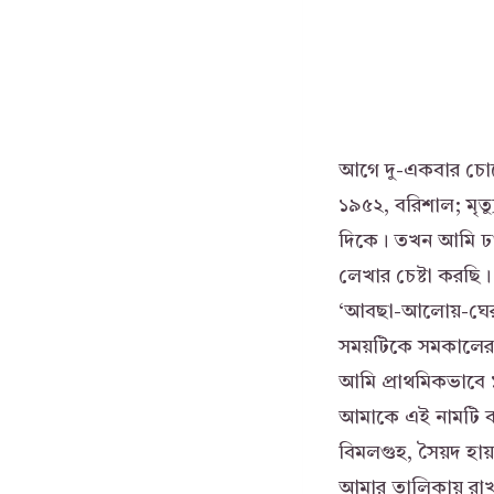
আগে দু-একবার চোখ
১৯৫২, বরিশাল; মৃত্
দিকে। তখন আমি ঢাক
লেখার চেষ্টা করছি।
‘আবছা-আলোয়-ঘেরা
সময়টিকে সমকালের ন
আমি প্রাথমিকভাবে
আমাকে এই নামটি ব
বিমলগুহ, সৈয়দ হায়
আমার তালিকায় রাখত