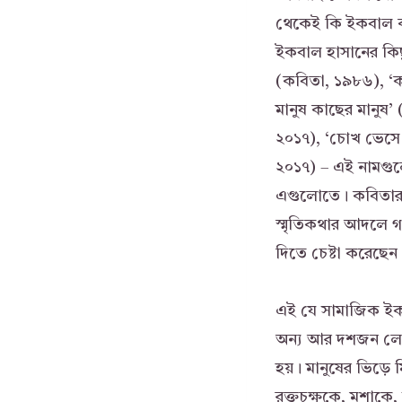
থেকেই কি ইকবাল ক
ইকবাল হাসানের কিছু
(কবিতা, ১৯৮৬), ‘কপ
মানুষ কাছের মানুষ’
২০১৭), ‘চোখ ভেসে য
২০১৭) – এই নামগুল
এগুলোতে। কবিতার প
স্মৃতিকথার আদলে গ
দিতে চেষ্টা করেছ
এই যে সামাজিক ইকব
অন্য আর দশজন লোক
হয়। মানুষের ভিড়ে 
রক্তচক্ষুকে, মশাকে