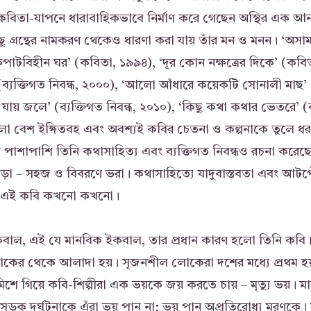
বিতা-যাপনে ধারাবাহিকভাবে নির্মাণ করে গেছেন অস্থির এক আ
 গ্রন্থের নামকরণ থেকেও ধারণা করা যায় তাঁর মন ও মনন। ‘অসামান
াটবিহীন ঘর’ (কবিতা, ১৯৯৪), ‘দূর কোন নক্ষত্রের দিকে’ (কবিত
 (ব্যক্তিগত নিবন্ধ, ২০০০), ‘আলো আঁধারে কয়েকটি সোনালী মাছ’ 
ায় জলে’ (ব্যক্তিগত নিবন্ধ, ২০১০), ‘কিছু কথা কথার ভেতরে’ (ব্
ো বেশ ইঙ্গিতবহ এবং অবশ্যই কবির চেতনা ও কল্পনাকে তুলে ধর
াশাপাশি তিনি কথাসাহিত্য এবং ব্যক্তিগত নিবন্ধও রচনা করেছে
ড়া – সহজ ও বিবরণে ভরা। কথাসাহিত্যে যাদুবাস্তবতা এবং আট
েন এই কবি কখনো কখনো।
াল, এই যে মানবিক ইকবাল, তার প্রধান কারণ হলো তিনি কবি। ক
ের থেকে আলাদা হয়। সৃজনশীল লোকেরা দশের মধ্যে প্রথম হ
মিশে গিয়ে কবি-শিল্পীরা এক ভয়কে জয় করতে চায় – মৃত্যু ভয়। ম
, সড়ক দুর্ঘটনাকে এঁরা ভয় পান না; ভয় পান অপ্রতিরোধ্য মরণকে