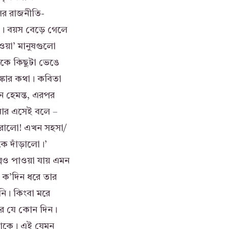
ের রাজনীতি-
রও। বয়স বেড়ে গেলে
ওয়া’ মানুষগুলো
কে কিছুটা ভেঙে
্কার কথা। কবিতা
ন হেমন্ত, এরপর
মার এসেই বলে –
হারালো! এখন সহসা/
কে দাঁড়ালো।’
পেও পাওয়া যায় এমন
জ ক’দিন ধরে তার
ি। কিংবা মরে
রে যে কোন দিন।
াকে। এই যেমন