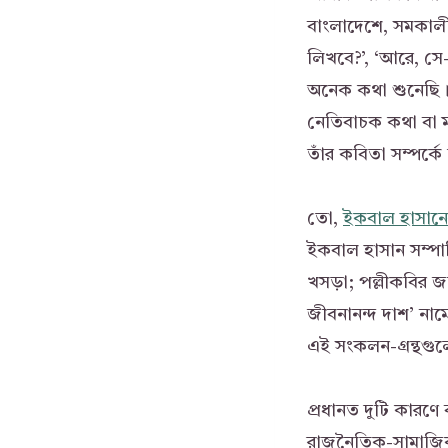
বাংলাদেশে, সমকালী
লিখবে?’, ‘আরে, সে
অনেক কথা শুনেছি। 
নেতিবাচক কথা বা মন
তাঁর কবিতা সম্পর্ক
তো,
ইকবাল হাসান
ইকবাল হাসান সম্পা
খসড়া; পল্লীকবির জ
জীবনানন্দ দাশ’ না
এই সংকলন-গ্রন্থগু
প্রধানত দুটি কারণে
রাজনৈতিক-সামাজিক 