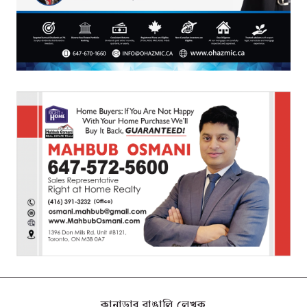
কানাডার বাঙালি লেখক