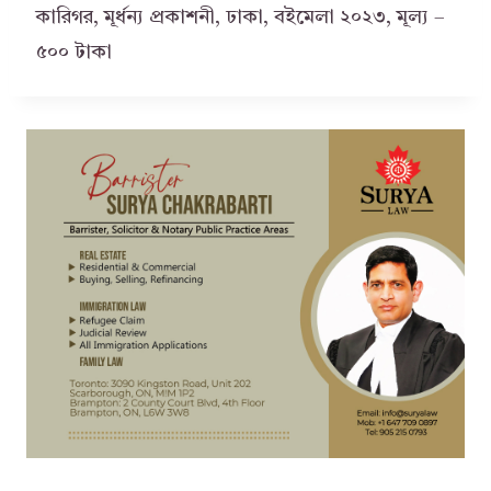
কারিগর, মূর্ধন্য প্রকাশনী, ঢাকা, বইমেলা ২০২৩, মূল্য –
৫০০ টাকা