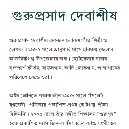
গুরুপ্রসাদ দেবাশীষ
গুরুপ্রসাদ দেবাশীষ একজন লোকসংগীত শিল্পী ও
লেখক । ১৯৮৫ সালে জানুয়ারি মাসে হবিগঞ্জ জেলার
আজমিরীগঞ্জ উপজেলায় জন্ম। ছোটবেলায় বাবার
সংস্পর্শে কীর্তন, বাউলগান, আদি লোকগান, পালাগানের
পরিবেশে বেড়ে ওঠা।
অষ্টম শ্রেণিতে পড়াকালীন ১৯৯৮ সালে “সিলেট
যুগভেরী” পত্রিকায় প্রকাশিত প্রথম ছোটগল্প ‘শীলা
দিদিমনি’। ২০০৫ সালে তাঁর সঙ্গীত শিক্ষালয় “গুরুগৃহ”
হতে প্রকাশিত ম্যাগাজিন-এ ‘সিলেটের ব্যান্ড সংগীতের