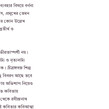
্যবহার বিষয়ে বর্ণনা
াস, প্রমূখের তেমন
দের কোন উল্লেখ
্ততীর্থ ও
ীরতাস্পর্শী নয়।
ট্য ও নৃত্যনাট্য
েখক।
চিত্রাঙ্গদা
র শিল্প
িছু বিবরণ আছে তবে
দায় অভিশাপ নিয়েও
যাত কবিতায়
েকে রবীন্দ্রনাথ
্ট কবিতার কবিআত্মা