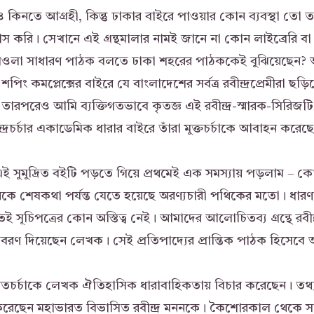
কিনতে আগ্রহী, কিন্তু ঢাকার বাইরে পাওয়ার কোন ব্যবস্থা তো 
স করি। সেখানে এই গ্রন্থমালার নামই জানে না কোন লাইব্রেরি ব
মওলা সাধারণ পাঠক বলতে ঢাকা শহরের পাঠককেই বুঝিয়েছেন? 
পিং কমপ্লেক্সের বাইরে যে বাংলাদেশের সর্বত্র রবীন্দ্রপ্রেমীরা ছড
ারপরেও আমি ব্যক্তিগতভাবে কৃতজ্ঞ এই রবীন্দ্র-স্মারক-সিরিজটি প
বীন্দ্রচর্চার একাডেমিক ধারার বাইরে তাঁরা মুক্তচর্চাকে আবাহন করেছ
এই সুমুদ্রিত বইটি পড়তে গিয়ে প্রথমেই এক সমস্যায় পড়লাম – ক
কে শেষকথা পর্যন্ত যেতে হয়েছে অরণ্যচারী পথিকের মতো। ধারণা
সূচিপত্রের কোন অস্তিত্ব নেই। আমাদের আলোচিতব্য গ্রন্থে রবীন
িবরণ দিয়েছেন লেখক। সেই প্রতিপাদ্যের প্রান্তিক পাঠক হিসেবে আ
ারতচর্চাকে লেখক ঐতিহাসিক ধারাবাহিকতায় বিচার করেছেন। তথ্য
া করেছেন মহাভারত বিভাসিত রবীন্দ্র মননকে। কৈশোরকাল থেকে সার