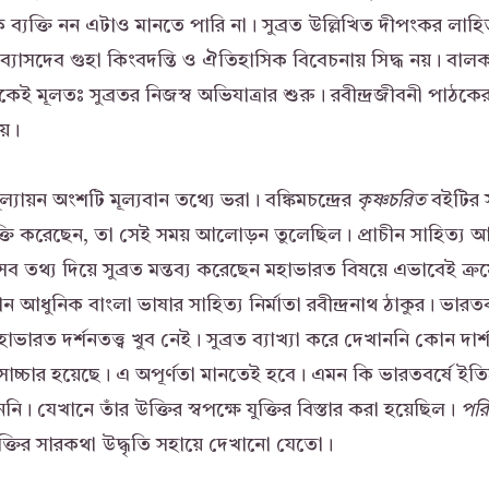
 ব্যক্তি নন এটাও মানতে পারি না। সুব্রত উল্লিখিত দীপংকর লাহিড়
্যাসদেব গুহা কিংবদন্তি ও ঐতিহাসিক বিবেচনায় সিদ্ধ নয়। বালক 
কেই মূলতঃ সুব্রতর নিজস্ব অভিযাত্রার শুরু। রবীন্দ্রজীবনী পাঠক
য়।
ূল্যায়ন অংশটি মূল্যবান তথ্যে ভরা। বঙ্কিমচন্দ্রের
কৃষ্ণচরিত
বইটির 
উক্তি করেছেন, তা সেই সময় আলোড়ন তুলেছিল। প্রাচীন সাহিত্য 
তথ্য দিয়ে সুব্রত মন্তব্য করেছেন মহাভারত বিষয়ে এভাবেই ক্রমে
ন আধুনিক বাংলা ভাষার সাহিত্য নির্মাতা রবীন্দ্রনাথ ঠাকুর। ভারত
র মহাভারত দর্শনতত্ত্ব খুব নেই। সুব্রত ব্যাখ্যা করে দেখাননি কোন দা
োচ্চার হয়েছে। এ অপূর্ণতা মানতেই হবে। এমন কি ভারতবর্ষে ইত
যেখানে তাঁর উক্তির স্বপক্ষে যুক্তির বিস্তার করা হয়েছিল।
পরি
তির সারকথা উদ্ধৃতি সহায়ে দেখানো যেতো।