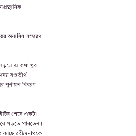
প্রস্থানিক
তের অন্যবিধ সংস্করণ
ি পড়লে এ কথা খুব
য় সপ্ততীর্থ
র পূর্ণায়ত বিবরণ
বইটির শেষে একটা
 করে পড়তে পারতেন।
 কাছে রবীন্দ্রনাথকে