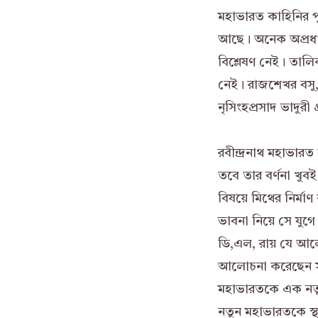
মহাভারত কাহিনির পুন
আছে। অনেক অপ্রধান গ
বিশ্লেষণ নেই। তালিক
নেই। রাজশেখর বসু, বুদ
নৃসিংহপ্রসাদ ভাদুর
রবীন্দ্রনাথ মহাভারত
তবে তার বর্ণনা খুবই 
বিষয়ে মিথের নির্ম
ভাবনা নিয়ে সে যু
ডি,এল, রায় যে আলো
আলোচনা করেছেন স
মহাভারতকে এক নতুন 
নতুন মহাভারতকে স্