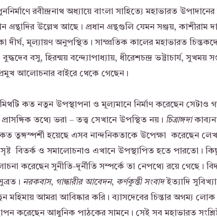
নির্মাণে রবীন্দ্রনাথ অধ্যায়ে বাংলা সাহিত্যে মহাভারত উপাদানের ব
্রন্থাদির উল্লেখ আছে। প্রধান গ্রন্থগুলি যেমন সঞ্জয়, কাশীরাম দ
া দীর্ঘ, মূল্যায়ণ অনুপস্থিত। সাম্প্রতিক কালের মহাভারত চিন্তক
্ধদেব বসু, হিরন্ময় বন্দ্যোপাধ্যায়, ধীরেশচন্দ্র ভট্টাচার্য, সুখময় সপ
ী প্রমুখ আলোচনার বাইরে থেকে গেছেন।
 মিথটি কত নতুন উপস্থাপনা ও মূল্যমানে নির্মাণ করেছেন সেটাও গভ
প্রাসঙ্গিক তথ্যে ভরা – তত্ত্ব সেখানে উপস্থিত নয়।
চিত্রাঙ্গদা
কাব্যনা
াণ কত তুঙ্গস্পর্শী হয়েছে এসব নান্দনিকতাকে উপেক্ষা করেছেন ল
গে সৃষ্ট বিতর্ক ও সমালোচনাও এখানে উপস্থাপিত হতে পারতো। ক
চনা করেছেন সুনীতি-দূর্নীতি সম্পর্কে তা নেপথ্যে রয়ে গেছে। বি
ুব্রত।
নরকবাস
,
গান্ধারীর
আবেদন
,
কর্ণকুন্তী
সংবাদ
ইত্যাদি সুবিখ্
মহিমায় আমরা আবিষ্কার করি। ব্যাসদেবের চিন্তার অগম্য লোক থ
থাপন করেছেন আধুনিক পাঠকের সামনে। সেই সব মহাভারত সংশ্লিষ