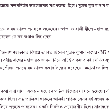
ে আরো নন্দননির্ভর আলোচনার সাপেক্ষতা ছিল। সুব্রত কুমার দাস রস
্দ্রনাথ মহাভারত প্রসঙ্গকে এনেছেন। জাভা ও বালী দ্বীপে মহাভার
হয়েছেন সে সব কথাও লিখেছেন।
বীন্দ্রনাথ মহাভারত বিষয়ে ভাবিত ছিলেন সুব্রত কুমার দাসের বইট
 রবীন্দ্রনাথের মহাভারত ভাবনা নিয়ে এটিই একমাত্র বই। যদিও সুখম
ৃত অনুশীলন প্রসঙ্গে মহাভারত কথার উল্লেখ করেছেন। মহাভারত চিন্তা
ার কথা বলা যায়। একজন সচেতন পাঠক হিসেবে যা মনে হয়েছে। 
দরকার ছিল। গ্রন্থ তালিকা থাকলে আগ্রহী পাঠক সেসব বই সংগ্রহ
িলিয়ে পড়তে পারতেন। একটি নির্ঘন্টও প্রয়োজনীয় ছিল। সাধারণের