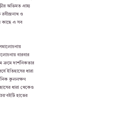
ীর অভিমত গ্রাহ্য
রবীন্দ্রনাথ ও
ের কাছে এ সব
সমালোচনায়
আলোচনায় বারবার
 ক্রমে দার্শনিকতার
বর্ষে ইতিহাসের ধারা
র্শনিক কুললক্ষণ
িহাসের ধারা থেকেও
চয়
বইটি হাতের