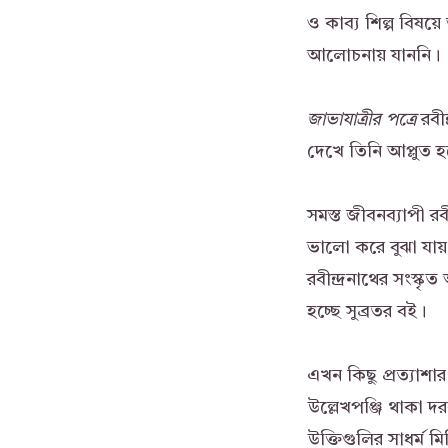
ও কাব্য শিল্প বিষয়
আলোচনায় যাননি।
জাভাযাত্রীর
পত্রে
রবীন
দেখে তিনি আপ্লুত 
সমস্ত জীবনব্যাপী র
ভালো করে বুঝা যায়।
রবীন্দ্রনাথের সংস্ক
হচ্ছে সুব্রতর বই।
এখন কিছু প্রত্যাশ
উল্লেখপঞ্জি থাকা 
উক্তিগুলির সাধর্ম ম