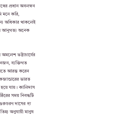
নাথের প্রধান অবলম্বন
ি মনে করি,
মান্য অধিকার থাকলেই
লের আনুগত্য অনেক
 অমলেশ ভট্টাচার্যের
নজন, ব্যক্তিগত
িখতে আরম্ভ করেন
লেকজান্ডারের ভারত
হয়ে যায়। কালিদাস
ঠিরের সময় নিবন্ধটি
 গুরুচরণ দাসের
দ্য
্য অনুযায়ী মানুষ