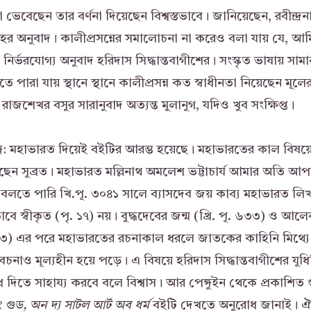
 ভেবেছেন তার বর্ণনা দিয়েছেন বিশ্বস্তভাবে। জানিয়েছেন, রবীন্দ্র
ংহের অনুবাদ। কালীপ্রসন্নের সমালোচনা না করেও বলা যায় যে, আম
নির্ভরযোগ্য অনুবাদ হরিদাস সিদ্ধান্তবাগীশের। সংস্কৃত ভাষায় সা
পারা যায় স্থানে স্থানে কালীপ্রসন্ন কত স্বাধীনতা নিয়েছেন মূ
রাজশেখর বসুর সারানুবাদ অত্যন্ত মুলানুগ, যদিও খুব সংক্ষিপ্ত।
ঙ্গ: মহাভারত দিয়েই বইটির আরম্ভ হয়েছে। মহাভারতের কাল বিষয়ে
ন সুব্রত। মহাভারত মল্লিনাথ অমলেশ ভট্টাচার্য আমার অতি আপ
উঠে বলতে পারি খি.পূ. ৩০৪১ সালে ব্যাসদেব জয় কাব্য মহাভারত ল
বে স্বীকৃত (পৃ. ১৭) নয়। বুদ্ধদেবের জন্ম (খ্রি. পূ. ৬৩৩) ও আ
 ৩১৩) এর পরে মহাভারতের রচনাকাল ধরলে জাতকের কাহিনি মিথ্যে 
চনাও মূল্যহীন হয়ে পড়ে। এ বিষয়ে হরিদাস সিদ্ধান্তবাগীশের যুধিষ্
িতে সাহায্য করবে বলে বিশ্বাস। আর পেঙ্গুইন থেকে প্রকাশিত
ং
গুড
,
অন
দ্য
সাটল
আর্ট
অব
ধর্ম
বইটি দেখতে অনুরোধ জানাই। ঐতিহ