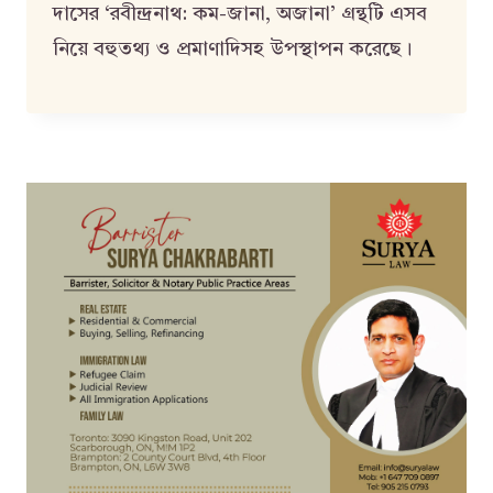
দাসের ‘রবীন্দ্রনাথ: কম-জানা, অজানা’ গ্রন্থটি এসব
নিয়ে বহুতথ্য ও প্রমাণাদিসহ উপস্থাপন করেছে।