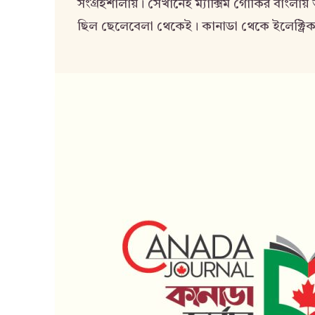
সংগ্রহশালায়। সেখানেই ম্যাক্সিম গোর্কির বাংলায়
ছিল ছেলেবেলা থেকেই। কানাডা থেকে ইলেক্ট্রিক্য